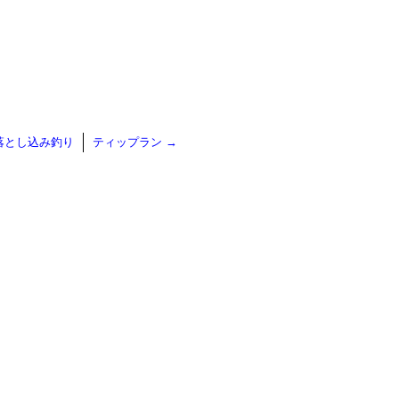
落とし込み釣り
ティップラン
→