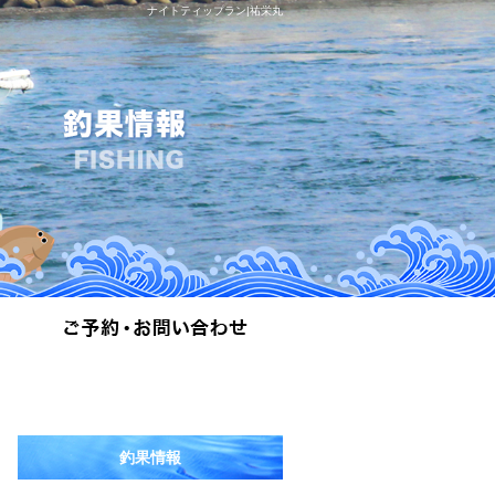
ナイトティップラン|祐栄丸
釣果情報